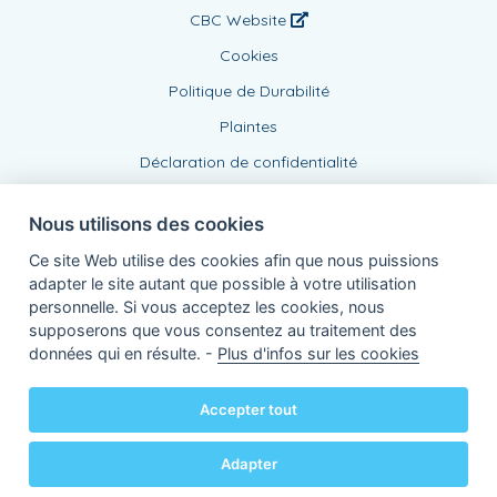
CBC Website
Cookies
Politique de Durabilité
Plaintes
Déclaration de confidentialité
Nous utilisons des cookies
Ce site Web utilise des cookies afin que nous puissions
adapter le site autant que possible à votre utilisation
personnelle. Si vous acceptez les cookies, nous
supposerons que vous consentez au traitement des
Agent lié, BE0446572459
données qui en résulte. -
Plus d'infos sur les cookies
de KBC Assurances sa
Professor Roger Van Overstraetenplein 2
3000 Louvain - Belgique
Accepter tout
TVA BE 0403.552.563 - RPR Louvain
Powered by
KBC-Agent
(
versie 3.21.0
)
Bene.be
© 2026 tous droits réservés
Adapter