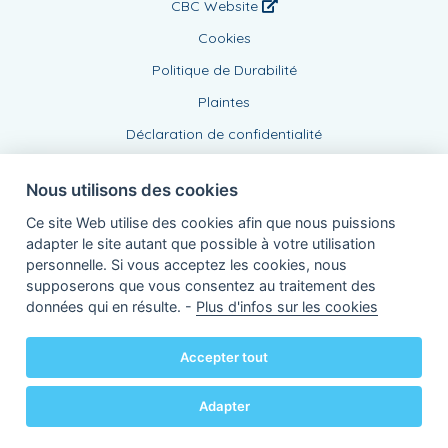
CBC Website
Cookies
Politique de Durabilité
Plaintes
Déclaration de confidentialité
Nous utilisons des cookies
Ce site Web utilise des cookies afin que nous puissions
adapter le site autant que possible à votre utilisation
personnelle. Si vous acceptez les cookies, nous
supposerons que vous consentez au traitement des
Agent lié, BE0446572459
données qui en résulte. -
Plus d'infos sur les cookies
de KBC Assurances sa
Professor Roger Van Overstraetenplein 2
3000 Louvain - Belgique
Accepter tout
TVA BE 0403.552.563 - RPR Louvain
Powered by
KBC-Agent
(
versie 3.21.0
)
Bene.be
© 2026 tous droits réservés
Adapter